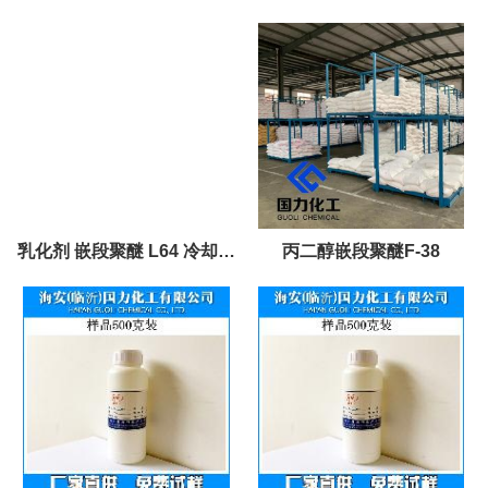
聚醚SPO-15
L35 低泡沫洗涤剂
乳化剂 嵌段聚醚 L64 冷却剂
丙二醇嵌段聚醚F-38
原油破乳剂