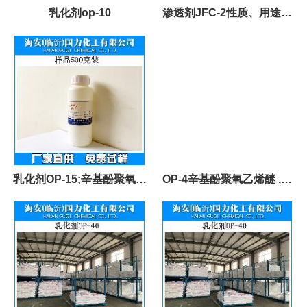
乳化剂op-10
渗透剂JFC-2性质、用途与
生产工艺化学性质
乳化剂OP-15;辛基酚聚氧乙
OP-4辛基酚聚氧乙烯醚 ,强
烯醚OP-15
效去油