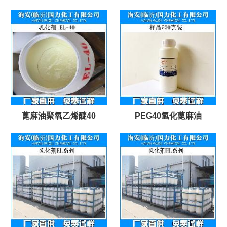
蓖麻油聚氧乙烯醚40
PEG40氢化蓖麻油