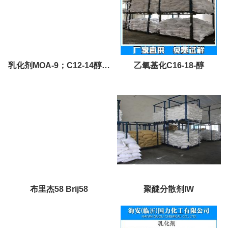
乳化剂MOA-9；C12-14醇聚
乙氧基化C16-18-醇
醚AEO
布里杰58 Brij58
聚醚分散剂IW