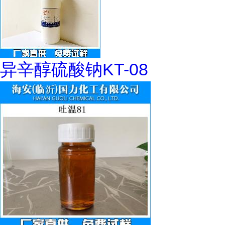
异辛醇硫酸钠KT-08