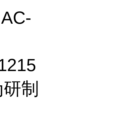
AC-
1215
为研制