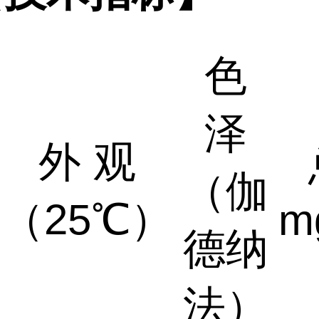
色
泽
外 观
（伽
（25℃）
m
德纳
法）