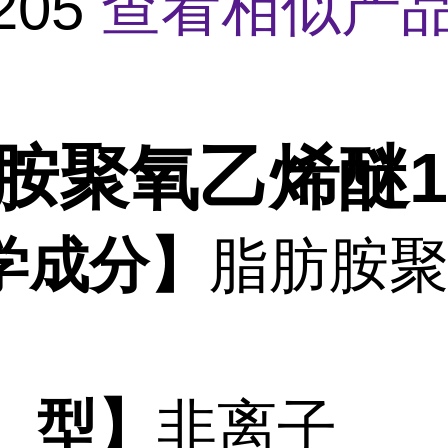
205
查看相似产品
胺聚氧乙烯醚12
学成分】
脂肪胺
型
】
非离子