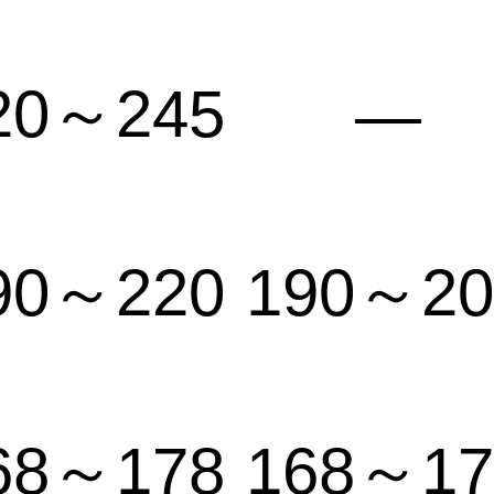
20～245
—
90～220
190～20
68～178
168～17