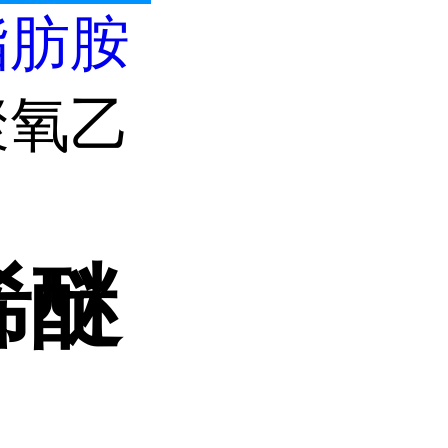
脂肪胺
聚氧乙
烯醚