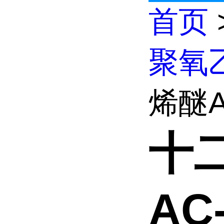
首页
聚氧
烯醚A
十
AC