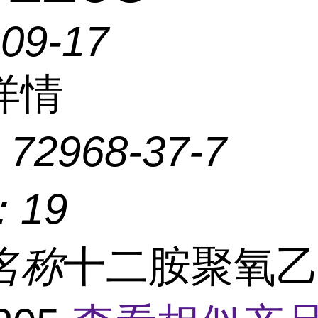
-09-17
详情
：
72968-37-7
：
19
名称
十二胺聚氧