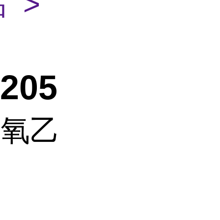
 >
05
聚氧乙