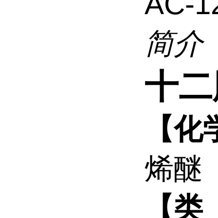
AC-1
简介
十二
【化
烯醚
【
类