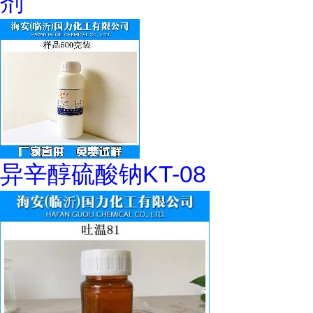
剂
异辛醇硫酸钠KT-08