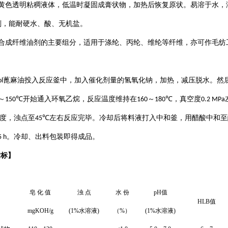
黄色透明粘稠液体，低温时凝固成膏状物，加热后恢复原状。易溶于水，
剂，能耐硬水、酸、无机盐。
合成纤维油剂的主要组分，适用于涤纶、丙纶、维纶等纤维，亦可作毛纺
蓖麻油投入反应釜中，加入催化剂量的氢氧化钠，加热，减压脱水。然
l
～
开始通入环氧乙烷，反应温度维持在
～
，真空度
150℃
160
180℃
0.2 MPa
度，浊点至
左右反应完毕。冷却后将料液打入中和釜，用醋酸中和至
45℃
。冷却、出料包装即得成品。
5 h
指标
】
皂 化 值
浊 点
水 份
pH
值
HLB
值
mgKOH/g
(1%
水溶液
)
（
%
）
(1%
水溶液
)