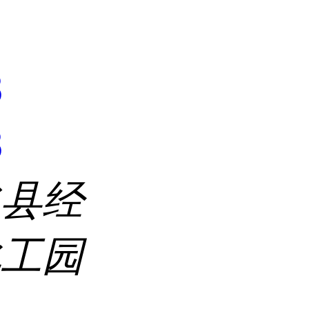
8
8
水县经
化工园