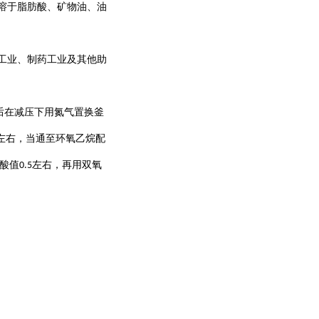
溶于脂肪酸、矿物油、油
工业、制药工业及其他助
后在减压下用氮气置换釜
左右，当通至环氧乙烷配
酸值
左右，再用双氧
0.5