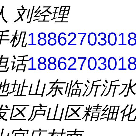
人
刘经理
手机
1886270301
电话
1886270301
地址
山东临沂沂
发区庐山区精细