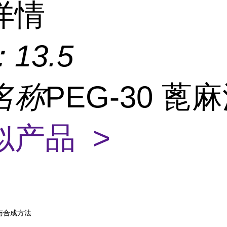
详情
：
13.5
名称
PEG-30 蓖
似产品 >
与合成方法