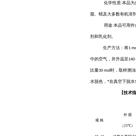
化学性质
:
本品为
脂、蜡及大多数有机溶
用途
:
本品可用作
剂和乳化剂。
生产方法
：
将
1 mo
中的空气，并升温至
140
比量
时，取样测浊
30 mol
水脱色，*在真空下脱水
【
技术
外 观
规 格
（
25
℃）