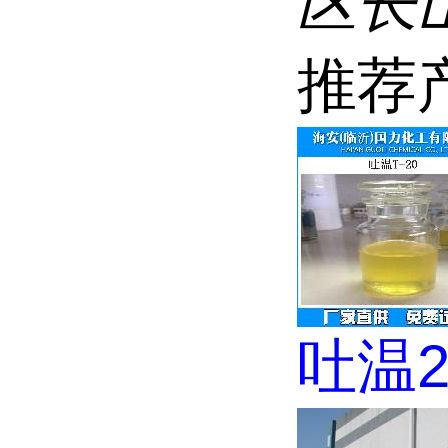
区长
推荐
吐温2