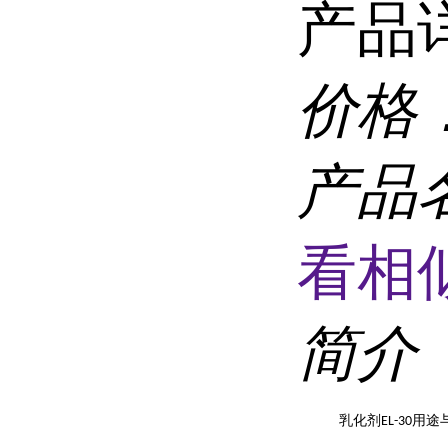
产品
价格
产品
看相
简介
乳化
剂
用途
EL-30