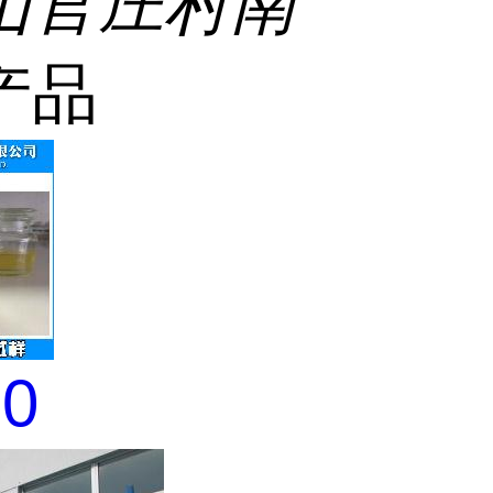
山官庄村南
产品
0