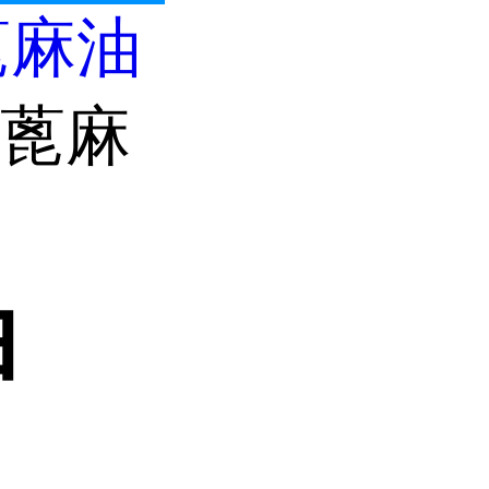
蓖麻油
0 蓖麻
油