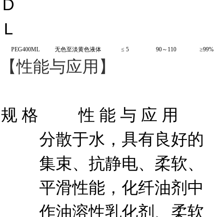
D
L
PEG400ML
无色至淡黄色液体
≤
5
90
～
1
1
0
≥
99%
【性能与应用】
规 格
性 能 与 应 用
分散于水，具有良好的
集束、抗静电、柔软、
平滑性能，化纤油剂中
作油溶性乳化剂、柔软