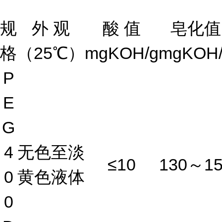
规
外 观
酸 值
皂化值
格
（25℃）
mgKOH/g
mgKOH/
P
E
G
4
无色至淡
≤10
130～15
0
黄色液体
0