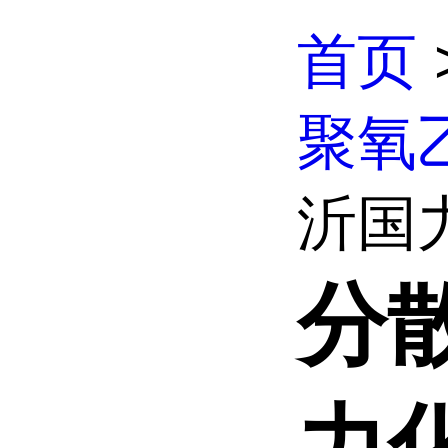
首页
聚氧
沂国力
分
力