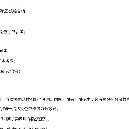
环氧乙烷缩合物
论值，供参考）
固体
%
水溶液）
%Nacl
溶液）
可与各类表面活性剂混合使用。耐酸、耐碱、耐硬水
，
具有良好的分散性
织物一
浴
法染色中作强力分散剂。
和阳离子染料时作防沉淀剂。