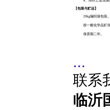
4
、用作工业洗涤
【
包装
与贮运】
20kg
编织袋包装
按一般化学品贮
保质期
二
年。
...
联系
临沂