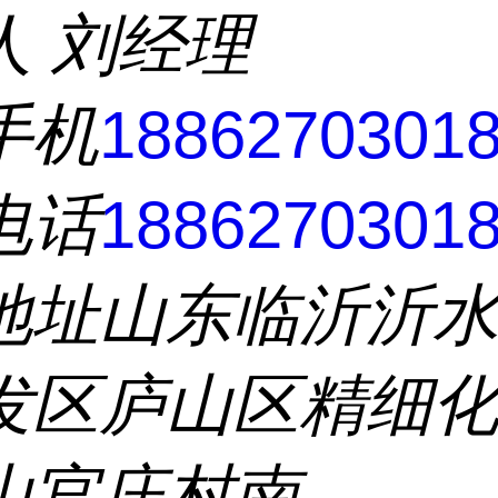
人
刘经理
手机
1886270301
电话
1886270301
地址
山东临沂沂
发区庐山区精细
山官庄村南