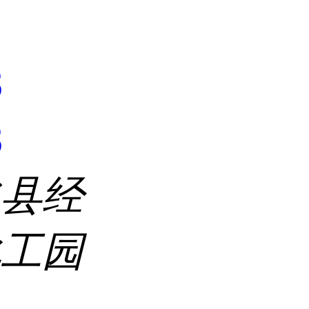
8
8
水县经
化工园