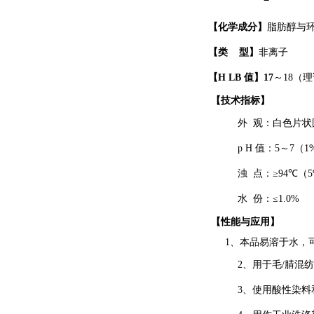
【化学成分】
脂肪醇与
【
类
型
】
非离子
【
H
LB
值
】
17
～
18
（理
【
技术指标
】
外
观：白色片状
p
H
值：
5
～
7
（
1
浊
点
：
≥
94℃
（
5
水
份：
≤
1.0
%
【
性能与应用
】
1
、本品易溶于水，
2
、用于毛
/
腈混纺
3
、使用酸性染料