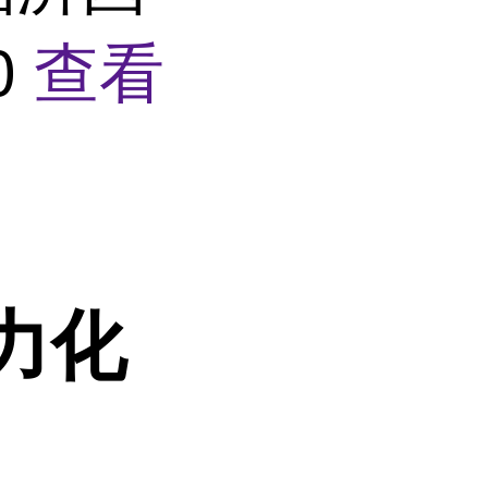
0
查看
力化