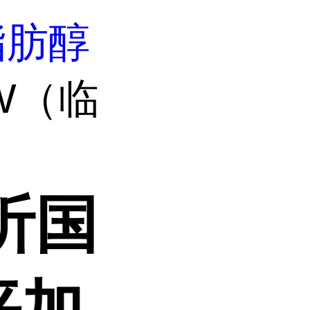
脂肪醇
W（临
沂国
平加