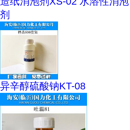
造纸消泡剂XS-02 水溶性消泡
剂
异辛醇硫酸钠KT-08