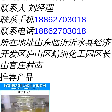
联系人
刘经理
联系手机
18862703018
联系电话
18862703018
所在地址
山东临沂沂水县经济
开发区庐山区精细化工园区长
山官庄村南
推荐产品