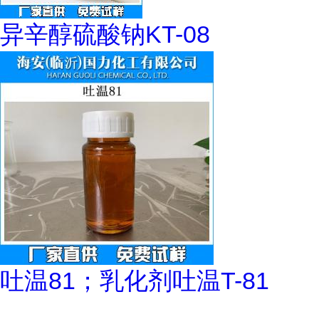
异辛醇硫酸钠KT-08
吐温81；乳化剂吐温T-81