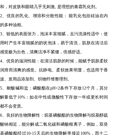
和，对皮肤和眼睛几乎无刺激, 是理想的膏霜乳化剂。
2、优良的乳化、增溶和分散性能： 能乳化包括硅油在内
的多种油相。
3、较低的表面张力，泡沫丰富细腻，去污洗涤性适中：使
用时产生丰富细腻的奶状泡沫，易于清洗，肌肤在清洁后
感觉极为出色，清爽洁净不紧绷，倍感舒适。
4、优良的滋润性能：在清洁肌肤的时候，能赋予肌肤柔软
润滑而清爽的感觉。抗静电、柔软效果明显，也适用于香
波、发用品添加剂、织物纤维整理剂。
5、耐酸碱和盐：磷酸酯在pH=2条件下存放12个月，其分
解量低于10%；如在中性或微酸性下存放一年或更长时间
都不会变质。
6、良好的生物降解性：烷基磷酸酯的生物降解与烷基醇硫
酸钠相近，能分解成二氧化碳和磷酸根离子，例如，双癸
基磷酸酯经过10-15天后的生物降解率接近100%，而十二