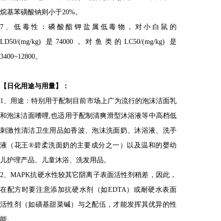
烷基苯磺酸钠则小于20%。
7、低毒性：磷酸酯钾盐属低毒物，对小白鼠的
LD50/(mg/kg) 是74000，对鱼类的LC50/(mg/kg) 是
3400~12800。
【
日化
用途与用量
】
：
1、用途：特别用于配制目前市场上广为流行的泡沫洁面乳
和泡沫洁面嗜哩,也适用于配制清爽滑型沐浴液等中高档低
刺激性清洁卫生用品如香波、泡沫洗面奶、沐浴液、洗手
液（花王®碧柔洗面奶的主要成分之一）以及温和的婴幼
儿护理产品、儿童沐浴、洗发用品。
2、MAPK抗硬水性较其它阴离子表面活性剂稍差，因此，
在配方时要注意添加抗硬水剂（如EDTA）或耐硬水表面
活性剂（如磺基甜菜碱）与之配伍，才能发挥其优异的性
能。