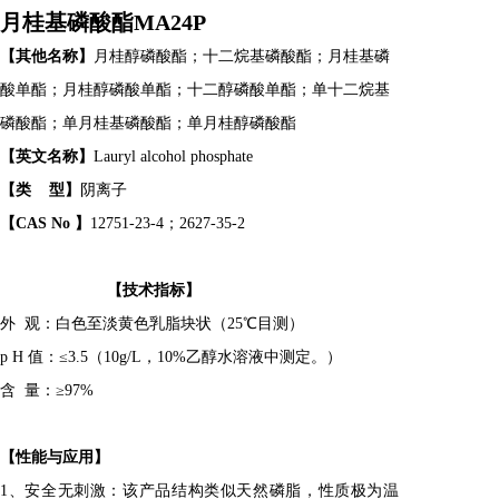
月桂基磷酸酯MA24P
【
其他
名称】
月桂醇磷酸酯；十二烷基磷酸酯；月桂基磷
酸单酯；月桂醇磷酸单酯；十二醇磷酸单酯；单十二烷基
磷酸酯；单月桂基磷酸酯；单月桂醇磷酸酯
【
英文
名称】
Lauryl
alcohol
phosphate
【类 型】
阴
离子
【
CAS No
】
12751-23-4
；2627-35-2
【技术指标】
外 观：白色至淡黄色乳脂块状（25℃目测）
p H 值：
≤
3.5
（
10g/L，10%乙醇水溶液中测定。
）
含
量
：≥
97
%
【性能与应用】
1、安全无刺激：该产品结构类似天然磷脂，性质极为温