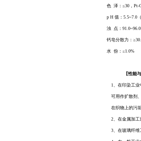
色
泽：
≤
3
0
，
Pt-
p
H
值：
5.5
~
7.0
浊
点：
9
1
.0
~
9
6
.
钙皂分散力：
≥
30
水
份：
≤
1.0
%
【
性能
1
、在印染工业
可用
作扩散剂
在织物上的污
2
、在金属加工
3
、在玻璃纤维