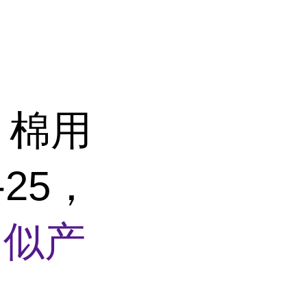
，棉用
25，
相似产