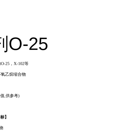
O-25
加
O-25
，
X-102
等
环氧乙烷缩合物
论值
,
供参考
)
指标
】
物