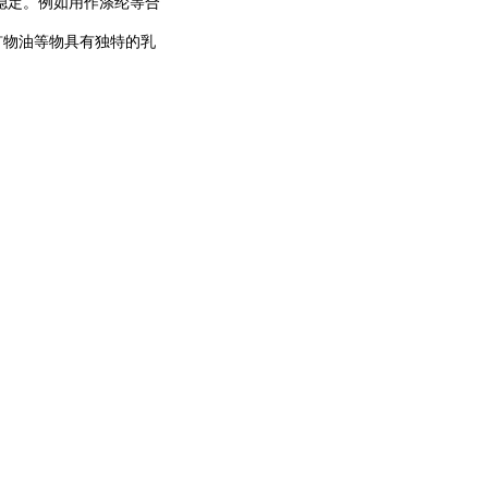
稳定。
例如用作涤纶等合
矿物油等物具有独特的乳