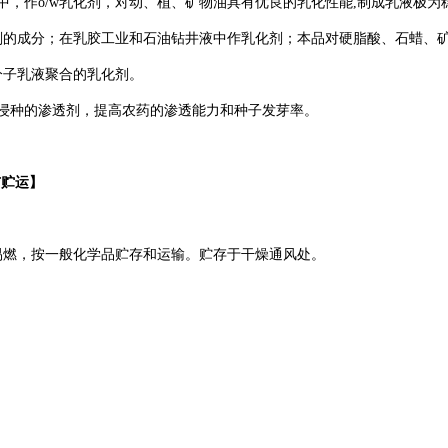
中，作
o/w
乳化剂
，
对动、植、矿物油具有优良的乳化性能
,
制成乳液极为
剂的成分；在乳胶工业和石油钻井液中作乳化剂；本品对硬脂酸、石蜡、
分子乳液聚合的乳化剂。
浸种的渗透剂
，
提高农药的渗透能力和种子发芽率
。
与贮运】
。
易
燃，按一般化学品贮存和运输。贮存于干燥通风处。