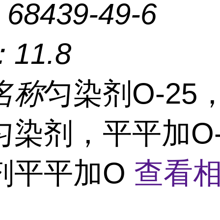
：
68439-49-6
：
11.8
名称
匀染剂O-25
匀染剂，平平加O-
剂平平加O
查看