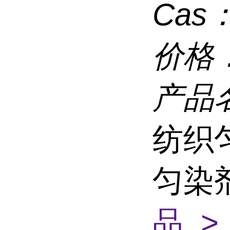
Cas
价格
产品
纺织
匀染
品 >