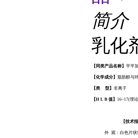
简介
乳化剂
【
同类产品名称
】
平平
【化学成分】
脂肪醇与
【
类
型
】
非离子
【
H
L
B
值
】
16
~
17(
理
【
技术
外
观：白色片状