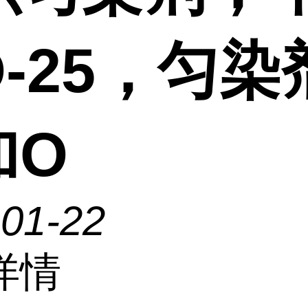
-25，匀染
加O
-01-22
详情