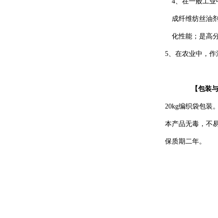
4
、在一般工业
成纤维纺丝油
化性能；是高
5
、在农业中，作
【
包装
20kg
编织袋包装
本产品无毒，
不
保质期
二
年。