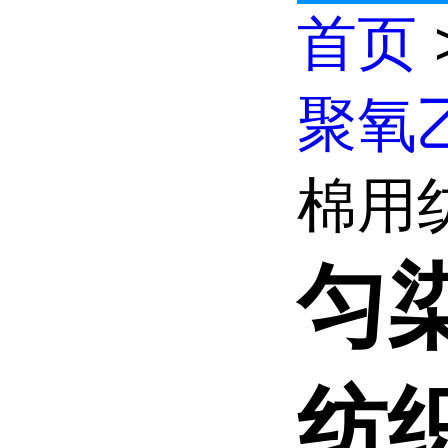
首页
聚氧
棉用纺
匀染
纺