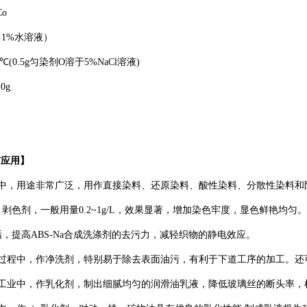
Co
（
1%
水溶液）
0℃(0.5g
匀染剂
O
溶于
5%NaCl
溶液
)
.0g
与应用
】
中，
用途非常广泛，用作直接染料、还原染料、酸性染料、分散性染料和
、剥色剂，
一般用量
0.2~1g/L
，
效果显著，增加染色牢度，显色鲜艳均匀
。
垢，提高
ABS-Na
合成洗涤剂的去污力，减轻织物的静电效应。
过程中，作净洗剂
，
特别易于除去表面油污，有利于下道工序的加工。
还
工业中
，
作乳化剂，制出细腻均匀的
润滑油
乳液
，
降低玻璃丝的断头率，