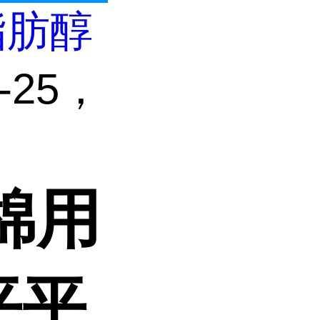
脂肪醇
-25，
棉用
平平