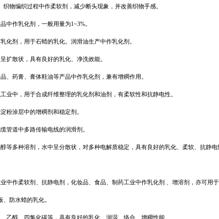
。织物编织过程中作柔软剂
，
减少断头现象，并改善织物手感。
妆品
中作
乳化剂
，一般用量为
1~3%
。
助乳化剂，用于石蜡的乳化。
润滑油生产中作乳化剂。
中呈扩散状
，
具有良好的乳化、净洗效能。
妆品、药膏、膏体鞋油等产品中作乳化剂，
兼
有增稠作用。
织工业
中，用于合成纤维整理的乳化剂和油剂，有柔软性和抗静电性。
张淀粉涂层中的增稠剂和稳定剂。
电缆管道中多路传输电线的润滑剂。
乙醇等多种溶剂，水中呈分散状，对多种电解质稳定，具有良好的乳化、柔软、抗静电
工业
中
作柔软剂、抗静电剂，化妆品、食品、制药工业中作乳化剂 、增溶剂，亦可用
板、防水蜡的乳化。
水、乙醇、四氯化碳等，具有良好的乳化、润湿、络合、增稠性能。