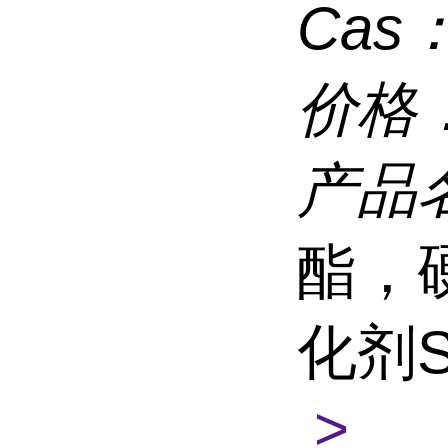
Cas
价格
产品
酯，
化剂
>