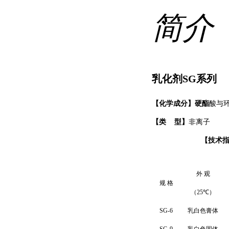
简介
乳化剂
SG
系列
【化学成分】
硬酯
酸与
【
类
型
】
非离子
【
技术
外 观
规 格
（
25
℃）
SG-
6
乳白色膏
体