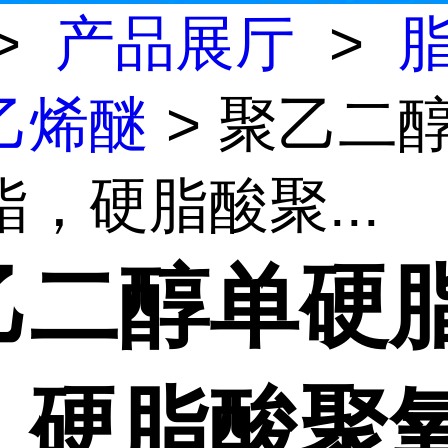
>
产品展厅
>
乙烯醚
> 聚乙二
，硬脂酸聚...
乙二醇单硬
，硬脂酸聚