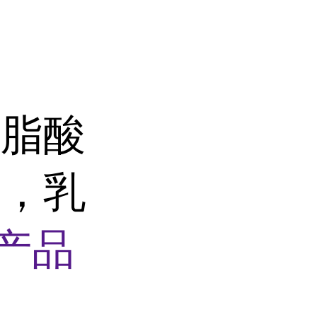
硬脂酸
醚，乳
产品