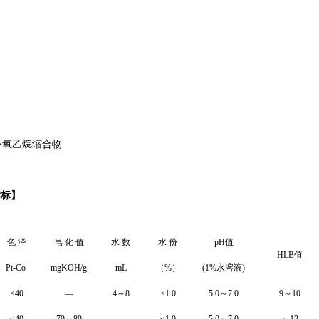
环氧乙烷缩合物
指标
】
色 泽
皂 化 值
水 数
水 份
pH
值
HLB
值
Pt-Co
mgKOH/g
mL
（
%
）
(1%
水溶液
)
≤
40
—
4
～
8
≤
1.0
5.0
～
7.0
9
～
10