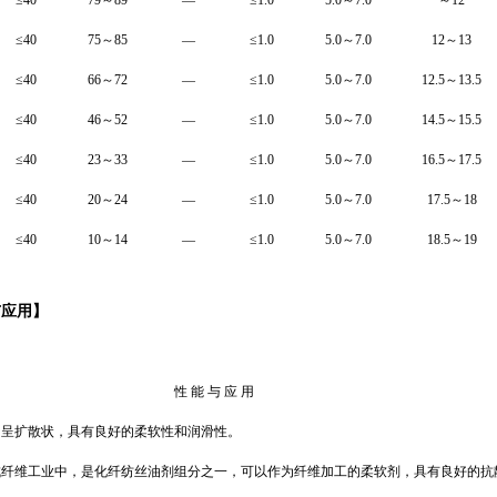
≤
40
79
～
89
—
≤
1.0
5.0
～
7.0
～
12
≤
40
75
～
85
—
≤
1.0
5.0
～
7.0
12
～
13
≤
40
66
～
72
—
≤
1.0
5.0
～
7.0
12.5
～
13.5
≤
40
46
～
52
—
≤
1.0
5.0
～
7.0
14.5
～
15.5
≤
40
2
3
～
3
3
—
≤
1.0
5.0
～
7.0
16.5
～
17.5
≤
40
20
～
24
—
≤
1.0
5.0
～
7.0
17.5
～
18
≤
40
10
～
14
—
≤
1.0
5.0
～
7.0
18.5
～
19
与应用
】
性 能 与 应 用
中呈扩散状，具有良好的柔软性和润滑性。
成纤维工业中
，是
化纤纺丝油剂组分之一
，可以作为
纤维加工
的
柔软剂
，
具有良好的抗