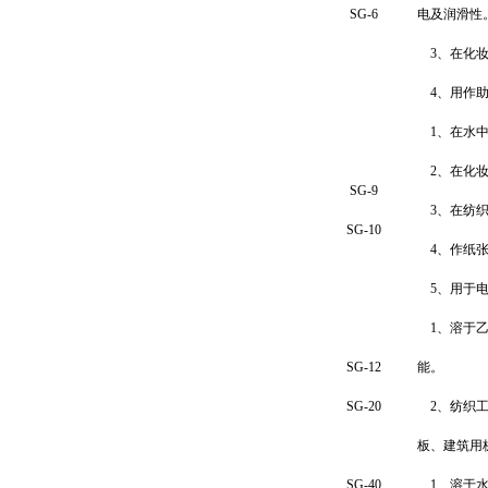
SG-
6
电及润滑性
3
、
在
化
4
、用作
1
、在水
2
、在化
SG-
9
3
、
在
纺
SG-1
0
4
、作纸
5
、用于
1
、溶于
SG-12
能。
SG-20
2
、纺织
板、建筑用
SG-40
1
、溶于