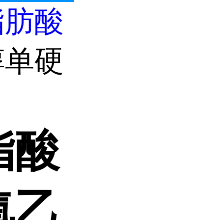
脂肪酸
醇单硬
脂酸
氧乙