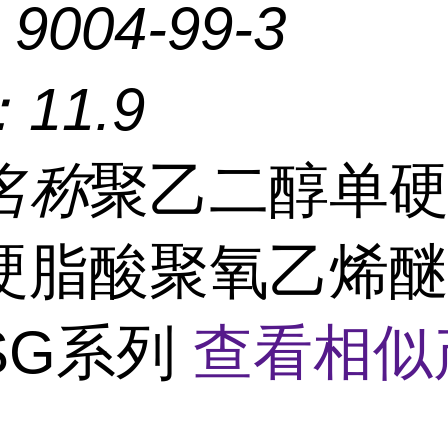
：
9004-99-3
：
11.9
名称
聚乙二醇单
硬脂酸聚氧乙烯
SG系列
查看相似