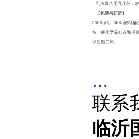
乳液聚合用乳化剂；
【包装与贮运】
200Kg桶、50Kg塑料
按一般化学品贮存和运
保质期二年。
...
联系
临沂