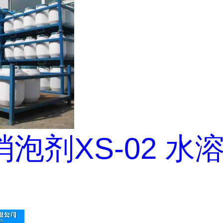
泡剂XS-02 水