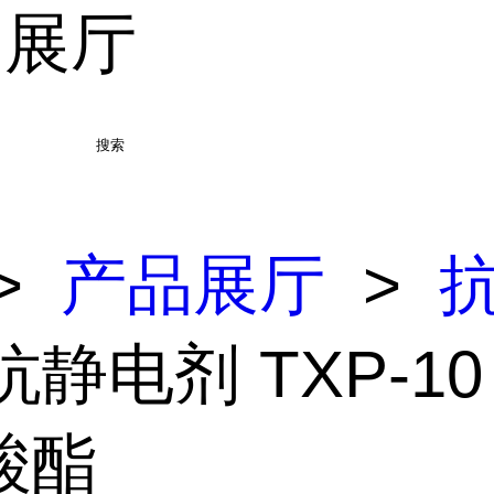
品展厅
搜索
>
产品展厅
>
抗静电剂 TXP-1
酸酯