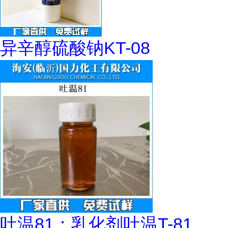
异辛醇硫酸钠KT-08
吐温81；乳化剂吐温T-81