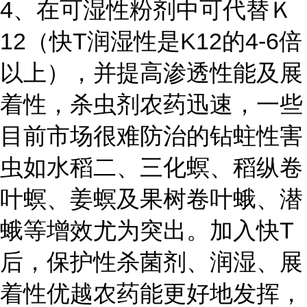
4、在可湿性粉剂中可代替Ｋ
12（快T润湿性是K12的4-6倍
以上），并提高渗透性能及展
着性，杀虫剂农药迅速，一些
目前市场很难防治的钻蛀性害
虫如水稻二、三化螟、稻纵卷
叶螟、姜螟及果树卷叶蛾、潜
蛾等增效尤为突出。加入快T
后，保护性杀菌剂、润湿、展
着性优越农药能更好地发挥，