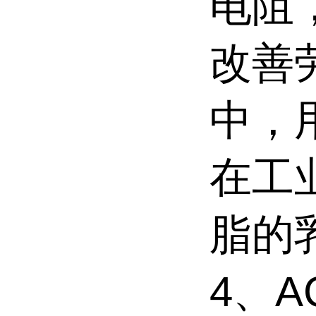
电阻
改善
中，
在工
脂的
4、A