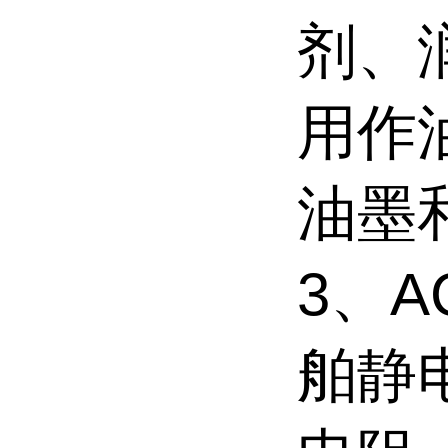
剂、
用作
油墨
3、A
舶静