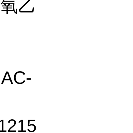
聚氧乙
AC-
1215