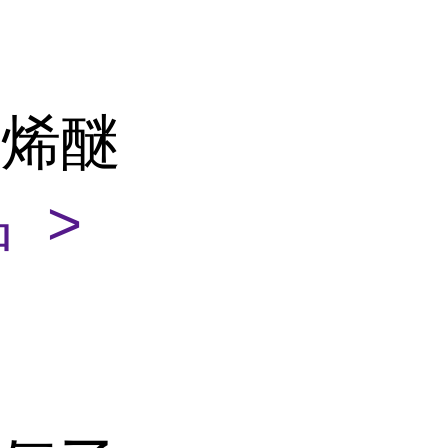
乙烯醚
 >