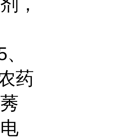
定剂，
05、
在农药
除莠
静电