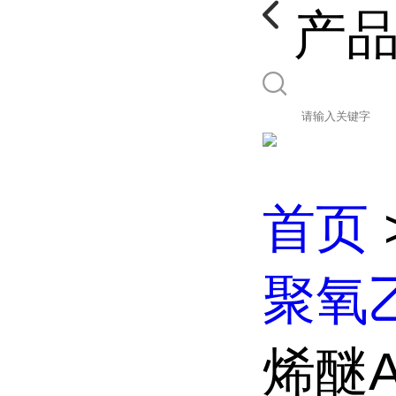
产
首页
聚氧
烯醚A