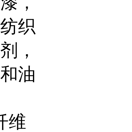
喷漆，
胶纺织
散剂，
肪和油
纤维