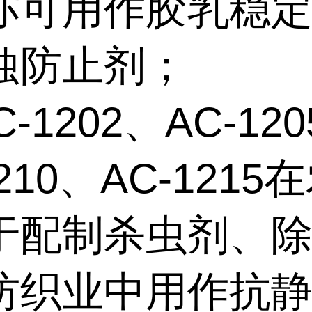
亦可用作胶乳稳
蚀防止剂；
C-1202、AC-12
1210、AC-1215
于配制杀虫剂、
纺织业中用作抗