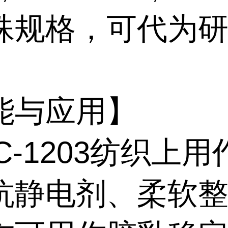
殊规格，可代为
）
能与应用】
C-1203纺织上
抗静电剂、柔软