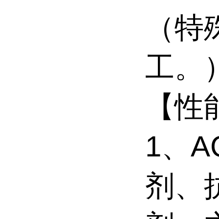
（特
工。
【性
1、A
剂、