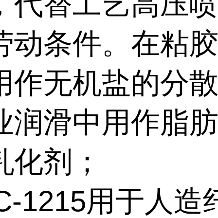
，代替工艺高压
劳动条件。在粘
用作无机盐的分
业润滑中用作脂
乳化剂；
C-1215用于人造