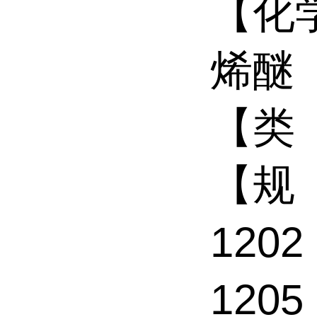
【化
烯醚
【类
【规 
1202
1205