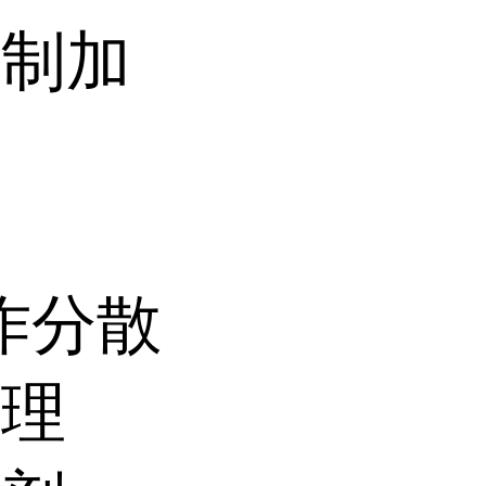
研制加
用作分散
整理