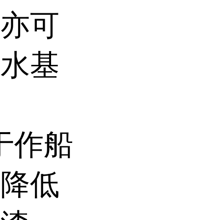
，亦可
于水基
用于作船
可降低