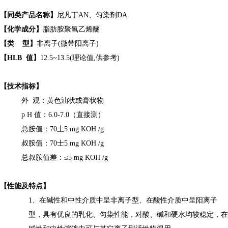
【
同类产品名称
】
尼凡丁
AN
、
匀染剂
DA
【化学成分】
脂肪胺聚氧乙烯醚
【
类
型
】
非离子
(
微带阳离子
)
【
HLB
值
】
12.5
~
13.5(
理论值
,
供参考
)
【
技术指标
】
外
观：黄色油状或膏状物
p
H
值：
6.0-7.0
（直接测）
总胺值：
70
土
5 mg KOH /g
叔胺值：
70
士
5 mg KOH /g
总叔胺值差：
≤
5 mg KOH /g
【性能及特点】
1
、在碱性和中性介质中呈非离子型、在酸性介质中呈阳离子
型，具有优良的乳化、匀染性能，对酸、碱和硬水均较稳定，在