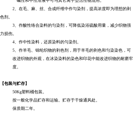
碱性和中性溶液中可与其它离子型活性物混用。
2
、在毛、麻、丝、合成纤维中作匀染剂，提高浓度即为理想的剥
色剂。
3
、作酸性络合染料的匀染剂
，
可降低染浴硫酸用量，减少织物强
力损伤。
4
、作中性染料
，
还原染料的匀染剂。
5
、作羊毛、锦纶织物的剥色剂，用于羊毛的剥色和匀染染色，可
改进织物的外观，在冰染染料的染色和印花中能改进织物的耐磨牢
度。
【
包装与贮
存
】
50Kg
塑料
桶包装
。
按一般化学品贮存和运输。贮存于干燥通风处。
保质期
二
年。