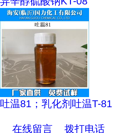
异辛醇硫酸钠KT-08
吐温81；乳化剂吐温T-81
在线留言
拨打电话