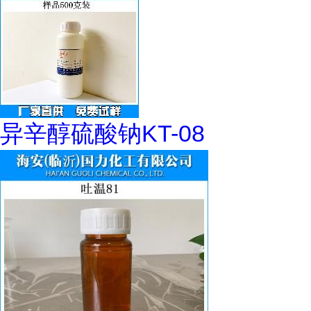
异辛醇硫酸钠KT-08