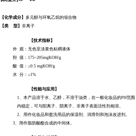
【化学成分】
多元醇与环氧乙烷的缩合物
【
类
型
】
非离子
【
技术指标
】
外
观：
无色至
淡黄色粘稠
液体
羟
值：
175~205mgKOH/g
酸
值：
≤
0.5 mgKOH/g
水
分：
≤
1%
【
性能与应用
】
1
、
本产品溶于水、乙醇，不溶于油类，在一般化妆品的
PH
范围
内稳定，可与阳离子、阴离子、非离子表面活性剂相溶。
2
、
用作化妆品和盥洗用品的保湿剂、润滑剂和泡沫改进剂。
3
、用作脂肪酸酯合成的中间体。