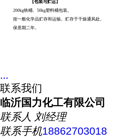
【
包装
与贮运】
200kg
铁
桶
、
50kg
塑料桶包装。
按一般化学品贮存和运输。贮存于干燥通风处。
保质期
二
年。
...
联系我们
临沂国力化工有限公司
联系人
刘经理
联系手机
18862703018